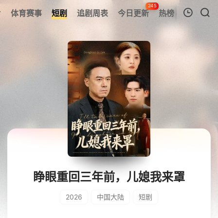
245
片
体育赛事
短剧
追剧周表
今日更新
热榜
我的观影记录
暂无观看影片的记录
睁眼重回三年前，儿媳我来罩
2026
中国大陆
短剧