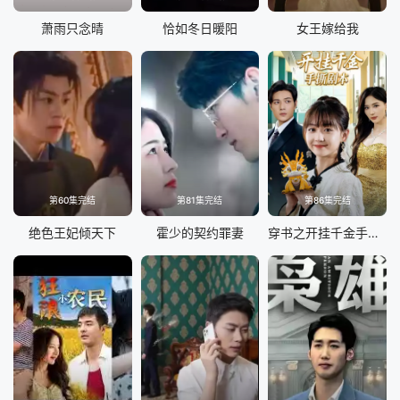
畅，一个细微的眼神躲闪，或是挺直的脊背，都把人物内心的
成长刻画得真切。配角的演绎也为剧情增色，那些制造矛盾的
萧雨只念晴
恰如冬日暖阳
女王嫁给我
角色，被演绎得鲜活立体，更反衬出主角守护的可贵，让冲突
更具张力。
这部短剧的内核远不止重生的爽感，它真正打动人的，是藏在
剧情里的温情与担当。重生不是单纯的复仇，而是弥补遗憾、
守护家人的救赎，主角用前世的教训换来今世的清醒，用行动
打破家庭里的隔阂与偏见，护住儿媳的同时，也缝合了濒临破
碎的亲情。它没有刻意说教，却让观众看到，家人之间最珍贵
第60集完结
第81集完结
第86集完结
的是理解与守护，哪怕人生可以重来，最值得珍视的，始终是
身边人的温度。短剧虽篇幅有限，却把这份情感讲得饱满，看
绝色王妃倾天下
霍少的契约罪妻
穿书之开挂千金手撕剧本（手撕剧本飒爽千金美爆了）
完只觉余味绵长，让人忍不住为这份双向奔赴的守护动容。