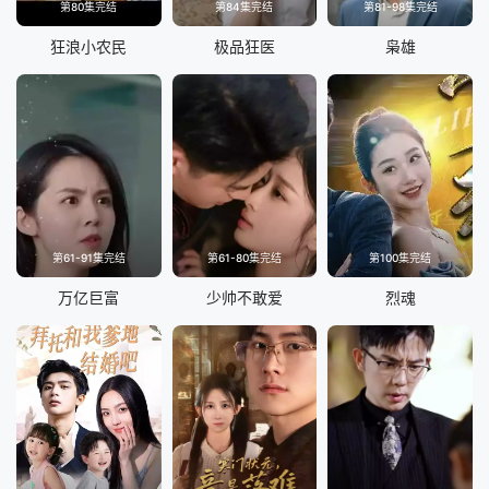
第80集完结
第84集完结
第81-98集完结
狂浪小农民
极品狂医
枭雄
第61-91集完结
第61-80集完结
第100集完结
万亿巨富
少帅不敢爱
烈魂