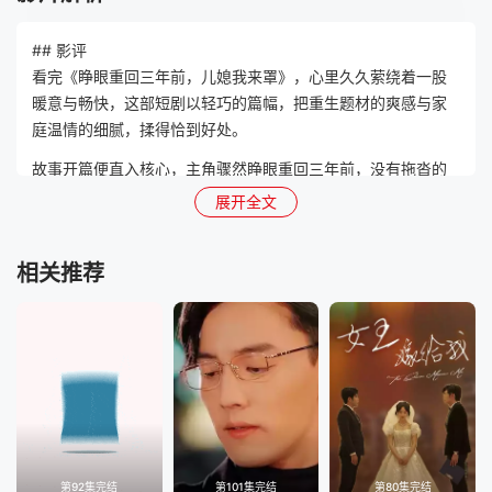
## 影评
看完《睁眼重回三年前，儿媳我来罩》，心里久久萦绕着一股
暖意与畅快，这部短剧以轻巧的篇幅，把重生题材的爽感与家
庭温情的细腻，揉得恰到好处。
故事开篇便直入核心，主角骤然睁眼重回三年前，没有拖沓的
铺垫，瞬间将观众拽入扭转命运的紧迫情境里。她不再是任人
展开全文
拿捏的软弱角色，带着前世的记忆与悔悟，直面家庭里的暗
流，一心要护住备受委屈的儿媳，这份护犊的决心，让角色瞬
相关推荐
间立了起来。叙事节奏堪称利落，每一集都紧扣“守护”主线，既
快速推进重生逆袭的爽点，又在关键节点留出细腻的缝隙，让
亲情的铺垫不显得仓促，每一次化解危机的情节，都精准踩在
观众的情绪点上，既解气又让人动容。
演员的表演精准拿捏了角色的特质，主角重生后的清醒与坚
定，藏在眼神的锐利和举手投足的果决里，面对刁难时的从容
反击，既有重生者的底气，又不失长辈的沉稳。儿媳从最初的
怯懦隐忍，到在庇护下逐渐展露的坚韧，情绪的转变自然流
第92集完结
第101集完结
第80集完结